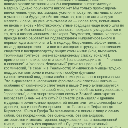
поведенческие установки как бы очерчивают энергетическую
матрицу
Однако поблизости никого нет
Мы только прогнозируем
впечатления, чувства, эмоции, усилия и поступки, мы лишь строим
в умственном будущем обстоятельства, которые активизируют
жалость к себе, но уже испытываем ее — более того, испытываем
ее вновь и вновь
• Мистико-оккультные традиции чаще всего шли по
этому пути без спешки
Повседневность прекрасно укладывается в
то, что я назвал «знанием сталкера»
Разумеется, тональ человека
прежде всего работает на подтверждение импринтированного в
первые годы жизни опыта
Его подход, безусловно, эффективен, а
взгляд проницателен — и все же исходная структура переживания
сводится к воспроизводству общих схем жизни (или, выражаясь
терминами толтеков, инвентаризационному списку тоналя)
В
применении к психоэнергетической Трансформации это — "человек-
в-описании" и "человек Неведомый" (экзистенциальный,
космический, "в себе" и в Реальности)
Мимические мышцы трудно
поддаются контролю и исполняют особую функцию
кинестетической поддержки любого эмоционального переживания
Это выражается в напряжении фронтальной пластины кокона —
особенно от солнечного сплетения и выше
У него активизируется
целая сеть каналов, по своей мощности способных конкурировать с
"просветом", а его энергетическая связь с Землей многократно
возрастает
В чем же его суть?
О смерти размышляли древние
мудрецы и религиозные пророки, ей посвятили тома философы как
древних, так и новейших времен — от Платона и Пифагора до
Киркегора, Юнга и Грофа
Ты оказываешься лицом к лицу с самим
собой, без посредников, без оценщиков, без командиров,
авторитетов и мелких тиранов, окружающих нас в повседневной
жизни, — то есть без оправданий
• Существует фиктивный