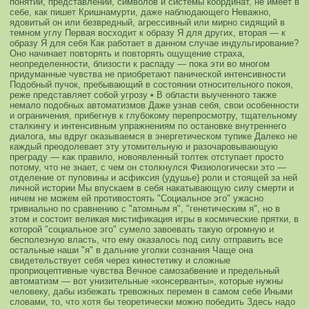
понятий, представлений, символов и системы координат, не имеет в
себе, как пишет Кришнамурти, даже наблюдающего
Неважно,
ядовитый он или безвредный, агрессивный или мирно сидящий в
темном углу
Первая восходит к образу Я для других, вторая — к
образу Я для себя
Как работает в данном случае индульгирование?
Оно начинает повторять и повторять ощущение страха,
неопределенности, близости к распаду — пока эти во многом
придуманные чувства не приобретают панической интенсивности
Подобный пучок, пребывающий в состоянии относительного покоя,
реже представляет собой угрозу
• В области выученного также
немало подобных автоматизмов
Даже узнав себя, свои особенности
и ограничения, прибегнув к глубокому перепросмотру, тщательному
сталкингу и интенсивным упражнениям по остановке внутреннего
диалога, мы вдруг оказываемся в энергетическом тупике Далеко не
каждый преодолевает эту утомительную и разочаровывающую
преграду — как правило, новоявленный толтек отступает просто
потому, что не знает, с чем он столкнулся
Физиологически это —
отделение от пуповины и асфиксия (удушье)
роли и стоящей за ней
личной истории
Мы впускаем в себя накатывающую силу смерти и
ничем не можем ей противостоять
"Социальное эго" ужасно
тривиально по сравнению с "атомным я", "генетическим я", но в
этом и состоит великая мистификация игры в космические прятки, в
которой "социальное эго" сумело завоевать такую огромную и
бесполезную власть, что ему оказалось под силу отправить все
остальные наши "я" в дальние уголки сознания
Чаще она
свидетельствует себя через кинестетику и сложные
проприоцептивные чувства
Вечное самозабвение и предельный
автоматизм — вот унизительные «консерванты», которые нужны
человеку, дабы избежать тревожных перемен в самом себе
Иными
словами, то, что хотя бы теоретически можно победить
Здесь надо