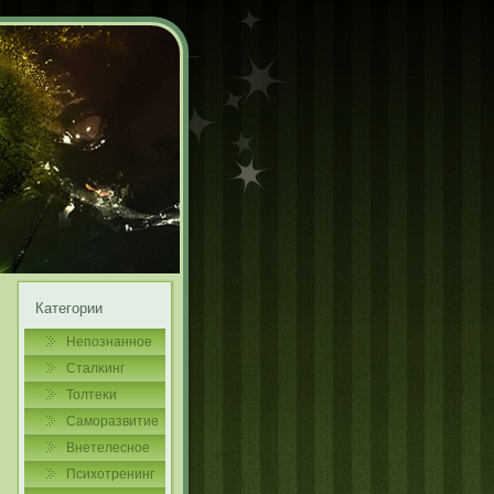
Категории
Непознаннοе
Сталκинг
Толтеκи
Самοразвитие
Внетелеснοе
Психотренинг