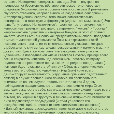
оставить Неведомое неведомым навсегда
Это — внутренняя
предпосылка бессмертия, ибо энергетическое тело перестает
следовать биологическим и социальным программам
В результате
глубокого сталкинга, направленного на разделение сенсорной и
интерпретационной области, тело может самостоятельно
реагировать на открытую информацию (идеомоторными актами)
Это
наше "внутреннее Непостижимое", такая же часть нагуаля, как и
невероятные проекции пространства-времени, "коконы" и "сосуды",
неорганические существа и намерение
Каждое из этих условных
качеств может быть выбрано как предпочитаемый способ поведения
в момент импринтной уязвимости
Пока мы стремимся к этой
позиции, имеют значение те многочисленные указания, которые
разбросаны по книгам Кастанеды, рекомендации и намеки, мысли и
даже стихи
Здесь же хочу отметить эмоциональное участие
«двойника» в повседневной жизни сталкера
Поэтому прежде всего
важно сохранять контроль над осознанием, поэтому каждому
неделанию энергетически противостоит определенное делание (о
чем еще будет сказано в этой книге)
• Область энергетического
тела вместе с областью «двойника» («дубля») ярче всего
демонстрирует акаузальность (нарушение причинноследственных
связей) в случае специального привлечения произвольного
внимания (в нашем случае, тотального сталкинга)
И здесь
наблюдается парадоксальность нашего восприятия мира
Стоит
выследить жалость к себе, как индульгирование уходит
Чаще всего
такие совокупности становятся цепочками; каждый следующий
символ, вошедший в структуру в мгновение импринтной уязвимости
либо подтверждает предыдущей (и этим усиливает его
воздействие), либо отрицает (и этим ослабляет реагирование)
• Данный механизм распределения плотности дает о себе знать во
многих субъективных феноменах, сопровождающих практику