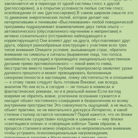
заключается не в переходе от одной системы глосс к другой
(реглоссировке), а в открытии условности любых систем глосс,
освобождении от них (деглоссировке)
В самом широком смысле это
то движение энергетических полей, которое делает нас
нетерпеливыми и ленивыми
«Выслеживание» любой поведенческой
программы подразумевает взаимовлияние двух типов опыта —
автоматического (обусловленного научением и импринтами) и
активно сознательного (отстранённо наблюдающего и
корректирующего)
Они влияют друг на друга, обусловливают друг
друга, образуя разнообразные конструкции с участием всех трех
типов внимания
Опишите условия, вызывающие страх, обратите
внимание на символы и сигналы (выражение лица, тон голоса,
неизбежность ситуации) и произведите эмоционально-чувственное
делание прямо противоположного — покой вместо гнева,
бесстрастие вместо паники
Глубокий перепросмотр оживляет уроки
далекого прошлого и может провоцировать болезненные
синхронистичности в настоящем, ломку обстоятельств и отношений
— к этому также следует быть готовым
Виноват, как всегда,
аналитик
Но они есть и сегодня — не только в комиксах и
фантастических романах, но и в реальной жизни
Если взгляд
вовремя не обратить вовне, усиленное осознание сужается и
находит объект постоянного созерцания в безразличном ко всему
внутреннем пространстве
Это совокупность ощущений, а не мысль,
объект практики, но не ментального дискурса
Интересно, в какой
степени сталкер остается человеком? Порой кажется, что он ближе
к «магическим существам» колдунов и шаманов — ему близки
«светящиеся олени» и «говорящие койоты»
Таким образом, в
процессе сталкинга можно опираться на непроизвольное внимание,
чтобы устранить психоэмоциональные нагромождения,
порожденные тоналем
• Наши реакции и эмоции, наши