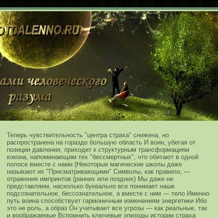
Теперь чувствительность "центра страха" снижена, но
распространена на гораздо большую область
И воин, убегая от
позиции давления, приходит к структурным трансформациям
кокона, напоминающим тех "бессмертных", что обитают в одной
полосе вместе с нами
(Некоторые магические школы даже
называют их "Присматривающими"
Символы, как правило, —
отражения импринтов (ранних или поздних)
Мы даже не
представляем, насколько буквально все понимает наше
подсознательное, бессознательное, а вместе с ним — тело
Именно
путь воина способствует гармоничным изменениям энергетики
Ибо
это не роль, а образ
Он учитывает все угрозы — как реальные, так
и воображаемые
Вспомнить ключевые эпизоды истории страха