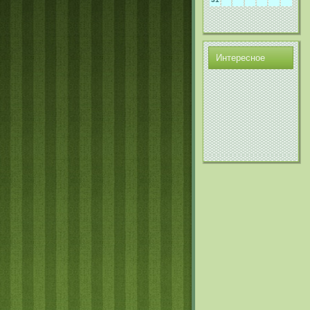
Интереснοе