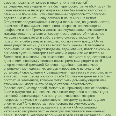
смерти, прожить их заново и лишить их этим темной
автоматической энергии — тут без перепросмотра не обойтись
• Но
чаще нежелание перепросмотра вызвано банальной жалостью к
себе — мы понимаем, что качественный перепросмотр способен
радикально изменить нашу психику и нашу жизнь в целом
Отсутствие предубеждения к людям любых рас, национальностей,
религиозной принадлежности, пола, возраста, происхождения,
профессии и пр
• Прямым итогом манипулирования символами в
матрице тоналя становится совокупность ценностей и смыслов,
которая укладывается в собственную систему координат
Не
позволяйте себе утонуть в рефлексиях по этому поводу
Он не
знает радости жизни, да и как может быть иначе? Ослабленное
осознание не инспирирует подъема, вдохновения, поток сенсорных
сигналов сужен и повторяет бесконечно одни и те же паттерны
Более того, они знали, что намерение — это мост с односторонним
движением, поскольку человек неизмеримо мал рядом с этой
энергетической громадой
Конечно, подобная практика имеет
определенные недостатки, детерминированные изначальной
установкой сновидящего
• Безразличие, черствость и жестокость —
это всего лишь фасад жалости к себе
Но главное даже не это
Они
состоят из элементов, которые могут быть доминирующими или
вторичными, могут иметь разную степень сочетаемости
(валентности) между собой, могут быть производными от половой
роли и ситуативными, возникшими почти случайно в первые годы
активной социализации
Как поступает животное, которого
непрерывно пугают и терроризируют, которому сутками не дают
опомниться? Оно перестает реагировать на окружающее,
забивается в угол и погружается в апатию
• Относительно
натального импринта этот — перепросматривается значительно
легче
Парсонса (которого вспоминал в этой связи Кастанеда), цель