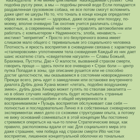
"наблюдатель" и не менее фиктивный "наблюдаемый субъект"
Она
подобна руслу реки, а мы — подобны речной воде
Если попадается
раздавленная грузовиком собака, не все потом смогут вспомнить
даже цвет ее шкуры
Но то, что тональ в конце концов определяет
образ жизни, а значит — здоровье, даже осанку или походку, по-
моему, вполне очевидно
Так охотник учится различать следы
животных, а современный человек — управлять автомобилем или
работать с компьютером
• Надменность; злоба, ненависть —
инстинкт "неприятия"
• Просто эго безупречного воина имеет
слишком мало общего с твривиальным эго социального человека
Плотность и яркость восприятия в сновидении связана с характерно
«сталкеровским» уплотнением тела сновидения
Каждый из них дает
шанс искателю стать «свидетелем нагуаля» — Славы Божьей,
Брахмана, Пустоты, Дао
• О жалости, вызванной страхом смерти,
говорить проще — здесь почти все очевидно
• Страх боли — центр
пупка
Попадая в зоны, где описание рушится или не способно
достиг целостности, мы оказываемся в состоянии новорожденного
Прежде всего, речь идет о замедлении или остановке внутреннего
диалога
Дубль дона Хуана может «летать, подобно воздушному
змею», дубль дона Хенаро может гулять по стволам эвкалипта —
но в обоих случаях наблюдатель будет испытывать странные
переживания «сноподобия» и общей неуверенности в
воспринимаемом
• Пузырь восприятия обслуживает сам себя —
полностью и последовательно
Лично я в собственных сновидческих
экспериментах имел дело со схожими структурами опыта, а потому
не вижу оснований сомневаться в этой концепции
Мы постоянно
стремимся опереться на чьи-то плечи
Стратегические вещи, как
правило, расположены вдали от нас
Для социального мира это
даже страшнее, чем победа над страхом смерти
Ибо чистое
восприятие, лишенное концептуальной оболочки из тональных