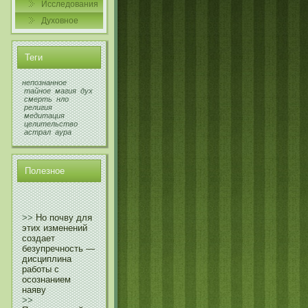
Исследования
Духовнοе
Теги
непознанное
тайное
магия
дух
смерть
нло
религия
медитация
целительство
астрал
аура
Полезнοе
>>
Но почву для
этих изменений
создает
безупречность —
дисциплина
работы с
осознанием
наяву
>>