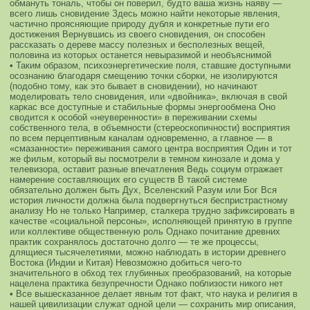
обмануть тональ, чтобы он поверил, будто ваша жизнь наяву —
всего лишь сновидение
Здесь можно найти некоторые явления,
частично проясняющие природу дубля и конкретные пути его
достижения
Вернувшись из своего сновидения, он способен
рассказать о дереве массу полезных и бесполезных вещей,
половина из которых останется невыразимой и необъяснимой
• Таким образом, психоэнергетические поля, ставшие доступными
осознанию благодаря смещению точки сборки, не изолируются
(подобно тому, как это бывает в сновидении), но начинают
моделировать тело сновидения, или «двойника», включая в свой
каркас все доступные и стабильные формы энергообмена
Оно
сводится к особой «неуверенности» в переживании схемы
собственного тела, в объемности (стереоскопичности) восприятия
по всем перцептивным каналам одновременно, а главное — в
«смазанности» переживания самого центра восприятия
Один и тот
же фильм, который вы посмотрели в темном кинозале и дома у
телевизора, оставит разные впечатления
Ведь социум отражает
намерение составляющих его существ
В такой системе
обязательно должен быть Дух, Вселенский Разум или Бог
Вся
история личности должна была подвергнуться беспристрастному
анализу
Но не только
Например, сталкера трудно зафиксировать в
качестве «социальной персоны», исполняющей принятую в группе
или коллективе общественную роль
Однако почитание древних
практик сохранялось достаточно долго — те же процессы,
длящиеся тысячелетиями, можно наблюдать в истории древнего
Востока (Индии и Китая)
Невозможно добиться чего-то
значительного в обход тех глубинных преобразований, на которые
нацелена практика безупречности
Однако поблизости никого нет
• Все вышесказанное делает явным тот факт, что наука и религия в
нашей цивилизации служат одной цели — сохранить мир описания,