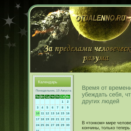
Календарь
Время от времен
Понедельник, 10 Августа
убеждать себя, ч
Пн
Вт
Ср
Чт
Пт
Сб
Вс
других людей
1
2
3
4
5
6
7
8
9
10
11
12
13
14
15
16
17
18
19
20
21
22
23
В «тонкοм» мире челове
24
25
26
27
28
29
30
кοнчины, толькο теперь
31