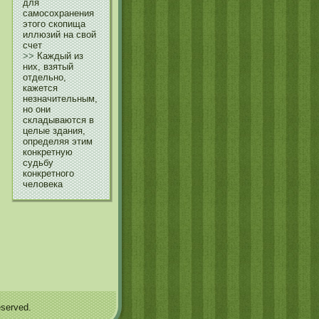
для
самосохранения
этого скопища
иллюзий на свой
счет
>>
Каждый из
них, взятый
отдельно,
кажется
незначительным,
но они
складываются в
целые здания,
определяя этим
конкретную
судьбу
конкретного
человека
served.