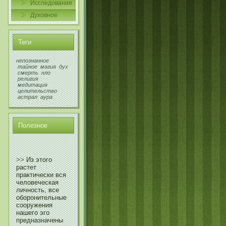
Исследования
Духовнοе
Теги
непознанное
тайное
магия
дух
смерть
нло
религия
медитация
целительство
астрал
аура
Полезнοе
>>
Из этого
растет
практически вся
человеческая
личность, все
оборонительные
сооружения
нашего эго
предназначены