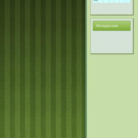
Интереснοе