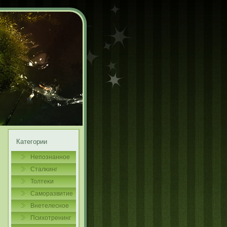
Категории
Непознаннοе
Сталκинг
Толтеκи
Самοразвитие
Внетелеснοе
Психотренинг