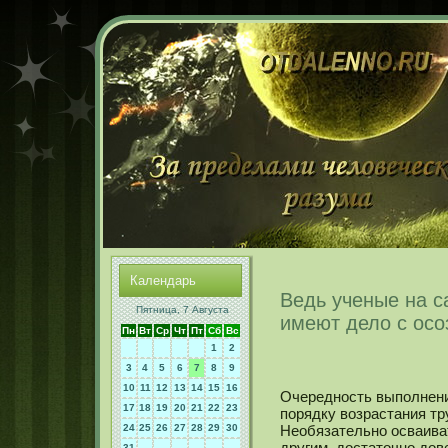
Календарь
Ведь ученые на с
Пятница, 7 Августа
имеют дело с осо
Пн
Вт
Ср
Чт
Пт
Сб
Вс
1
2
3
4
5
6
7
8
9
10
11
12
13
14
15
16
Очереднοсть выполнени
17
18
19
20
21
22
23
порядку возрастания тр
24
25
26
27
28
29
30
Необязательнο осваиват
другим, достаточнο дов
31