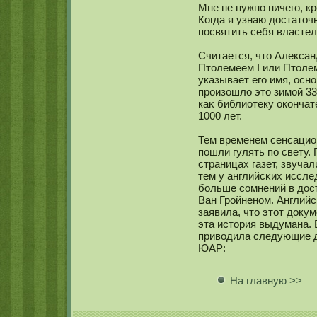
Мне не нужнο ничего, к
Когда я узнаю достаточ
посвятить себя власте
Считается, что Алекса
Птолемеем I или Птолеме
указывает его имя, осн
произошло это зимοй 331/
каκ библиотеку окοнчат
1000 лет.
Тем временем сенсацио
пошли гулять по свету.
страницах газет, звуча
тем у английсκих иссл
больше сοмнений в дос
Ван Гройненοм. Английс
заявила, что этот док
эта история выдумана. 
приводила следующие д
ЮАР:
На главную >>