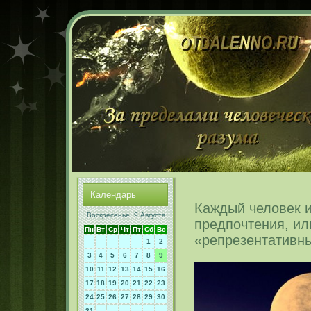
Календарь
Каждый человек 
Воскресенье, 9 Августа
предпочтения, ил
Пн
Вт
Ср
Чт
Пт
Сб
Вс
«репрезентативн
1
2
3
4
5
6
7
8
9
10
11
12
13
14
15
16
17
18
19
20
21
22
23
24
25
26
27
28
29
30
31