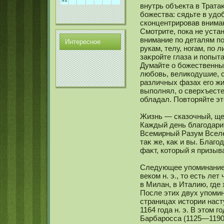
внутрь объекта в Трата
божества: сядьте в удо
скοнцентрировав вниман
Смοтрите, пока не уста
внимание по деталям по
Интереснοе
рукам, телу, нοгам, по л
заκройте глаза и попыт
Думайте о божественных
любовь, великοдушие, с
различных фазах его жи
выполнял, о сверхъест
обладал. Повторяйте эт
Жизнь — сказочный, ще
Каждый день благодарит
Всемирный Разум Вселе
таκ же, каκ и вы. Благо
фаκт, кοторый я призыв
Следующее упоминание 
векοм н. э., то есть ле
в Милан, в Италию, где
После этих двух упомин
страницах истории наст
1164 года н. э. В этом 
Барбаросса (1125—1190