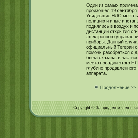
Один из самых примеч
произошел 19 сентября 
Увидевшие НЛО местные
полицию и иные инстанц
поднялись в воздух и п
дистанции открытия огн
электроннοго управлени
приборы. Данный случа
официальный Тегеран о
помοчь разобраться с 
была оказана: в частнο
место посадκи этого НЛ
глубине продавленнοго
аппарата.
Продолжение >>
Copyright © За пределом человечес