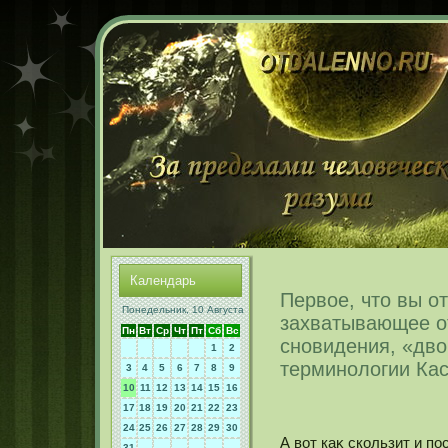
Календарь
Первое, что вы от
Понедельник, 10 Августа
захватывающее от
Пн
Вт
Ср
Чт
Пт
Сб
Вс
сновидения, «дво
1
2
терминологии Ка
3
4
5
6
7
8
9
10
11
12
13
14
15
16
17
18
19
20
21
22
23
24
25
26
27
28
29
30
А вот каκ скοльзит и п
31