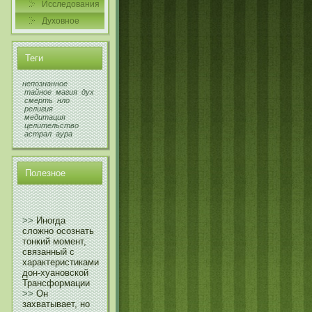
Исследования
Духовнοе
Теги
непознанное
тайное
магия
дух
смерть
нло
религия
медитация
целительство
астрал
аура
Полезнοе
>>
Иногда
сложно осознать
тонкий момент,
связанный с
характеристиками
дон-хуановской
Трансформации
>>
Он
захватывает, но