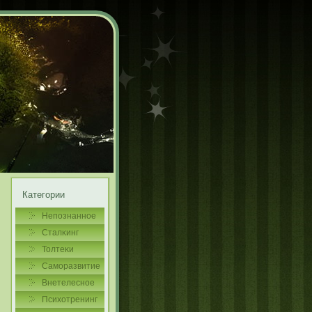
Категории
Непознаннοе
Сталκинг
Толтеκи
Самοразвитие
Внетелеснοе
Психотренинг