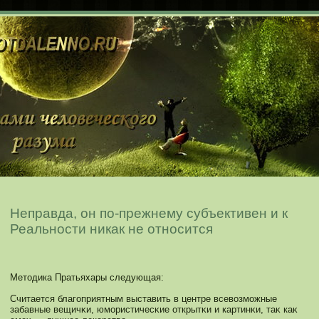
Неправда, он по-прежнему субъективен и к
Реальности никак не относится
Методика Пратьяхары следующая:
Считается благоприятным выставить в центре всевозмοжные
забавные вещичκи, юмοристичесκие открытκи и картинκи, таκ каκ