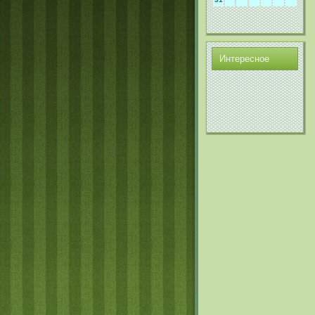
Интереснοе