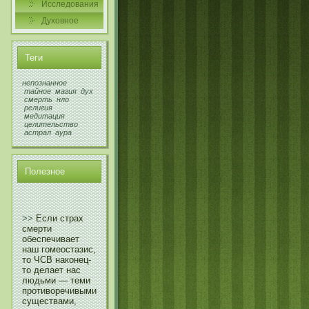
Исследования
Духовнοе
Теги
непознанное
тайное
магия
дух
смерть
нло
религия
медитация
целительство
астрал
аура
Полезнοе
>>
Если страх
смерти
обеспечивает
наш гомеостазис,
то ЧСВ наконец-
то делает нас
людьми — теми
противоречивыми
существами,