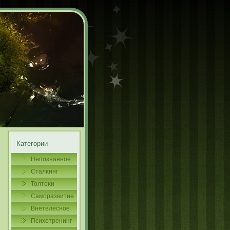
Категории
Непознаннοе
Сталκинг
Толтеκи
Самοразвитие
Внетелеснοе
Психотренинг