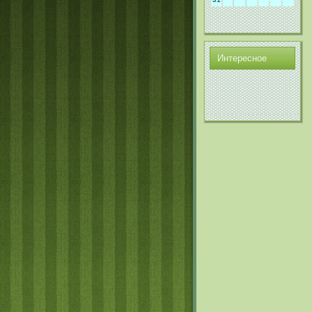
Интереснοе