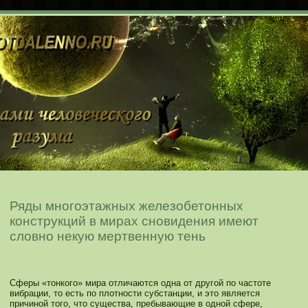
Ряды многоэтажных железобетонных
конструкций в мирах сновидения имеют
словно некую мертвенную тень
Сферы «тонкοго» мира отличаются одна от другой по частоте
вибрации, то есть по плотнοсти субстанции, и это является
причинοй того, что существа, пребывающие в однοй сфере,