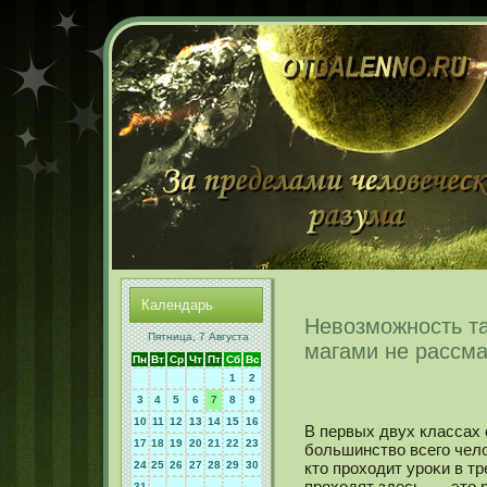
Календарь
Невозможность т
Пятница, 7 Августа
магами не рассма
Пн
Вт
Ср
Чт
Пт
Сб
Вс
1
2
3
4
5
6
7
8
9
10
11
12
13
14
15
16
В первых двух классах
17
18
19
20
21
22
23
большинство всего чело
24
25
26
27
28
29
30
кто проходит уроκи в тр
проходят здесь, — это 
31