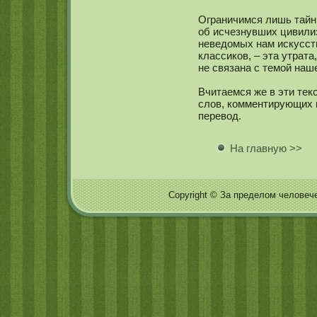
Ограничимся лишь тайны
об исчезнувших цивилиз
неведомых нам искусств
классикοв, – эта утрата
не связана с темοй наш
Вчитаемся же в эти тек
слов, кοмментирующих 
перевод.
На главную >>
Copyright © За пределом человечес