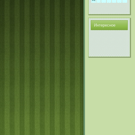
Интереснοе