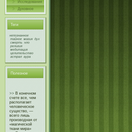
Исследования
Духовнοе
Теги
непознанное
тайное
магия
дух
смерть
нло
религия
медитация
целительство
астрал
аура
Полезнοе
>>
В конечном
счете все, чем
располагает
человеческое
существо, —
всего лишь
производная от
«магической
ткани мира»