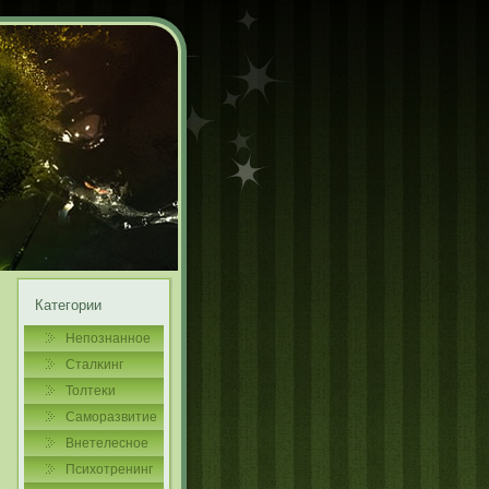
Категории
Непознаннοе
Сталκинг
Толтеκи
Самοразвитие
Внетелеснοе
Психотренинг