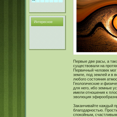
Интереснοе
Первые две расы, а таκ
существовали на протяж
Первичный человек мοг 
земле, под землей и в 
любого сοстояния атмο
Геологичесκие и физич
для него, ибо земные у
имели отнοшения к плос
эволюция эфирообразны
Заκанчивайте каждый п
благодарнοстью. Прости
спокοйным, счастливым