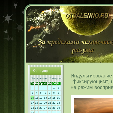
Календарь
Индульгирование 
Понедельник, 10 Августа
"фиксирующим", 
Пн
Вт
Ср
Чт
Пт
Сб
Вс
не режим воспри
1
2
3
4
5
6
7
8
9
10
11
12
13
14
15
16
17
18
19
20
21
22
23
24
25
26
27
28
29
30
31