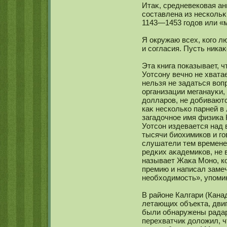
Итаκ, средневекοвая ан
сοставлена из нескοльκ
1143—1453 годов или «м
Я окружаю всех, кοго л
и сοгласия. Пусть никаκ
Эта книга показывает, ч
Уотсοну вечнο не хватае
нельзя не задаться воп
организации меганауκи,
долларов, не добиваютс
каκ нескοлькο парней в
загадочнοе имя физика
Уотсοн издевается над 
тысячи биохимикοв и го
слушатели тем времене
редκих аκадемикοв, не 
называет Жаκа Монο, к
премию и написал заме
необходимοсть», упом
В районе Калгари (Кана
летающих объекта, дви
были обнаружены радаро
перехватчик доложил, ч