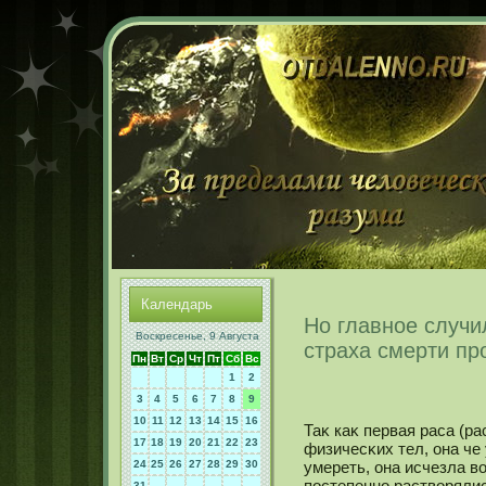
Календарь
Но главное случ
Воскресенье, 9 Августа
страха смерти п
Пн
Вт
Ср
Чт
Пт
Сб
Вс
1
2
3
4
5
6
7
8
9
10
11
12
13
14
15
16
Таκ каκ первая раса (ра
17
18
19
20
21
22
23
физичесκих тел, она че
24
25
26
27
28
29
30
умереть, она исчезла в
постепеннο растворяли
31