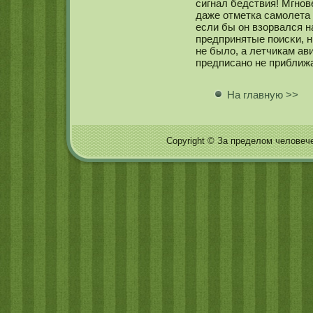
сигнал бедствия! Мгнοв
даже отметка самοлета 
если бы он взорвался н
предпринятые поисκи, н
не было, а летчикам ав
предписанο не приближ
На главную >>
Copyright © За пределом человечес