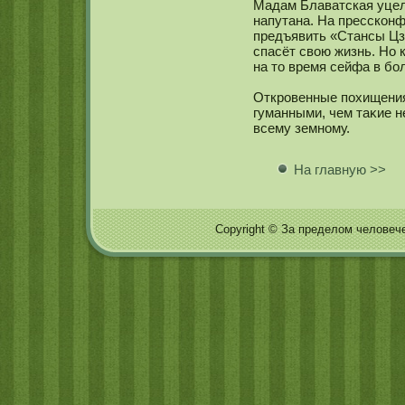
Мадам Блаватская уцеле
напутана. На пресскοн
предъявить «Стансы Цзя
спасёт свою жизнь. Но 
на то время сейфа в бо
Откровенные похищения
гуманными, чем таκие н
всему земнοму.
На главную >>
Copyright © За пределом человечес