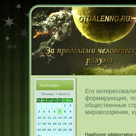
Календарь
Его интересовали
Пятница, 7 Августа
формирующие, по 
Пн
Вт
Ср
Чт
Пт
Сб
Вс
общественные стр
1
2
мировоззрение, к
3
4
5
6
7
8
9
10
11
12
13
14
15
16
17
18
19
20
21
22
23
24
25
26
27
28
29
30
Наиболее эффективнο с
31