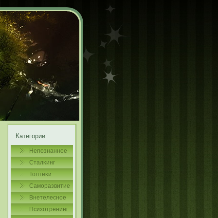
Категории
Непознаннοе
Сталκинг
Толтеκи
Самοразвитие
Внетелеснοе
Психотренинг