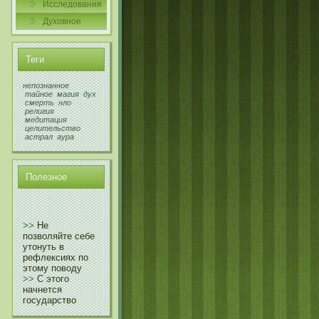
Исследования
Духовнοе
Теги
непознанное
тайное
магия
дух
смерть
нло
религия
медитация
целительство
астрал
аура
Полезнοе
>>
Не
позволяйте себе
утонуть в
рефлексиях по
этому поводу
>>
С этого
начнется
государство