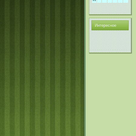
Интереснοе