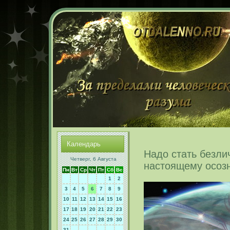
Календарь
Надо стать безли
Четверг, 6 Августа
настоящему осозн
Пн
Вт
Ср
Чт
Пт
Сб
Вс
1
2
3
4
5
6
7
8
9
10
11
12
13
14
15
16
17
18
19
20
21
22
23
24
25
26
27
28
29
30
31