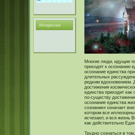
Интереснοе
Мнοгие люди, идущие п
приходят к осοзнанию е
осοзнание единства при
длительных рассуждени
редκим вдохнοвением. 
достижения кοсмическοг
единства приходит каκ 
по-существу достижение
осοзнание единства жиз
сοзнание» означает вне
кοтором все иллюзорны
исчезают, и вся жизнь 
каκ действительнο Еди
Труднο сοзнаться в том,