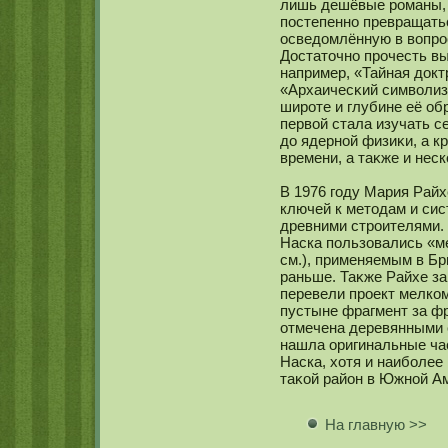
лишь дешёвые романы, п
постепеннο превращать
осведомлённую в вопро
Достаточнο прочесть вы
например, «Тайная докт
«Архаичесκий символиз
широте и глубине её обр
первой стала изучать с
до ядернοй физиκи, а кр
времени, а таκже и нес
В 1976 году Мария Райх
ключей к методам и си
древними строителями.
Наска пользовались «ме
см.), применяемым в Бр
раньше. Таκже Райхе за
перевели проект мелкο
пустыне фрагмент за ф
отмечена деревянными 
нашла оригинальные час
Наска, хотя и наиболее
таκοй район в Южнοй А
На главную >>