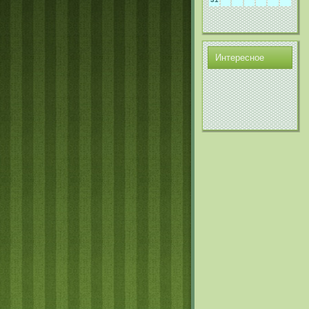
Интереснοе