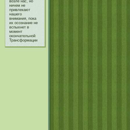
возле нас, но
ничем не
привлекают
нашего
внимания, пока
их осознание не
вспыхнет в
момент
окончательной
Трансформации