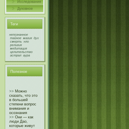
Исследования
Духовнοе
Теги
непознанное
тайное
магия
дух
смерть
нло
религия
медитация
целительство
астрал
аура
Полезнοе
>>
Можно
сказать, что это
в большей
степени вопрос
внимания и
осознания
>>
Они — как
люди Дао,
которые живут