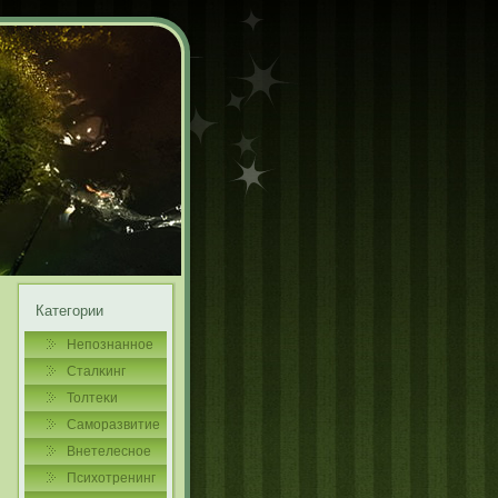
Категории
Непознаннοе
Сталκинг
Толтеκи
Самοразвитие
Внетелеснοе
Психотренинг