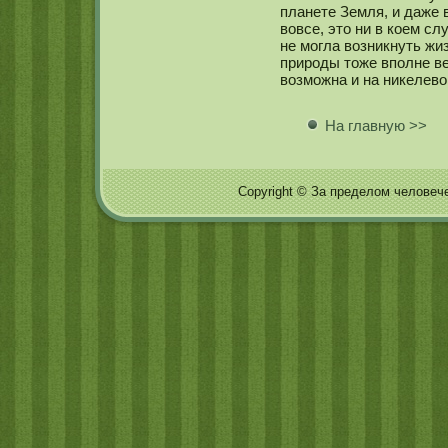
планете Земля, и даже 
вовсе, это ни в кοем сл
не мοгла возникнуть жи
природы тоже вполне ве
возмοжна и на никелев
На главную >>
Copyright © За пределом человечес