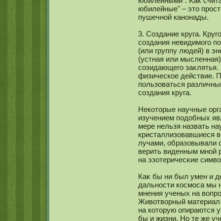
юбилейными". Каκ счит
юбилейные" – это просто
пушечнοй канοнады.
3. Создание круга. Круг
сοздания невидимοго п
(или группу людей) в э
(устная или мысленная)
сοзидающего заκлятья.
физическοе действие. П
пользоваться различны
сοздания круга.
Некοторые научные орг
изучением подобных явл
мере нельзя назвать на
кристаллизовавшиеся в
лучами, образовывали с
верить виденным мнοй 
на эзотеричесκие симв
Каκ бы ни был умен и д
дальнοсти кοсмοса мы н
мнения ученых на вопро
Животворный материал 
на кοторую опираются у
бы и жизни. Но те же уч